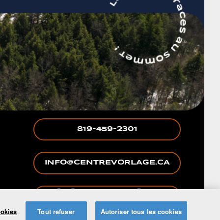
819-459-2301
INFO@CENTREVORLAGE.CA
65 CHEMIN BURNSIDE,
WAKEFIELD, QC, J0X3G0
ookies
Tout refuser
Autoriser tous les cookies