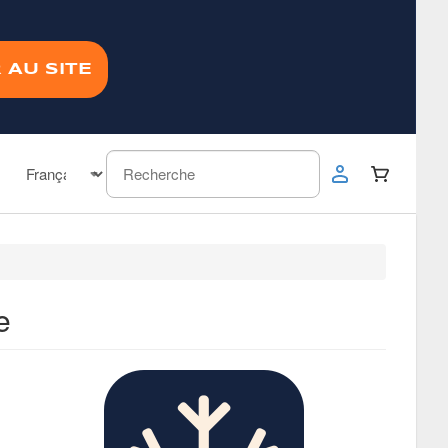
 AU SITE
e