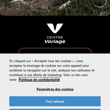
819-459-2301
En cliquant sur « Accepter tous les cookies », vous
acceptez le stockage de cookies sur votre appareil pour
améliorer la navigation sur le site, analyser son utilisation et
contribuer à nos efforts de marketing. Voici un lien vers
notre
Politique de confidentialité
INFO@CENTREVORLAGE.CA
Paramètres des cookies
65 CHEMIN BURNSIDE, WAKEFIELD, QC,
Tout refuser
J0X3G0